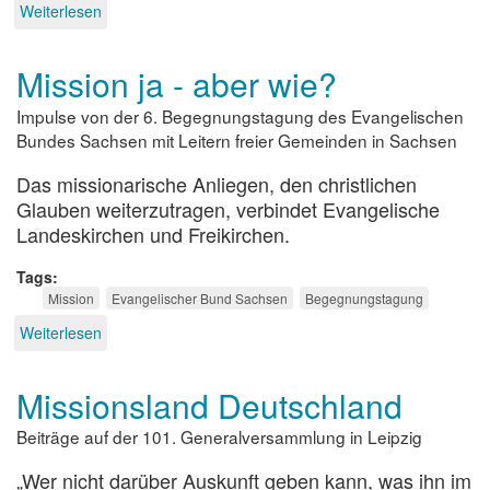
Weiterlesen
über
Eine
neue
Mission ja - aber wie?
Mission:
Der
Impulse von der 6. Begegnungstagung des Evangelischen
„Päpstliche
Rat
Bundes Sachsen mit Leitern freier Gemeinden in Sachsen
zur
Förderung
Das missionarische Anliegen, den christlichen
der
Glauben weiterzutragen, verbindet Evangelische
Neuevangelisierung“
Landeskirchen und Freikirchen.
Tags
Mission
Evangelischer Bund Sachsen
Begegnungstagung
Weiterlesen
über
Mission
ja
Missionsland Deutschland
-
aber
Beiträge auf der 101. Generalversammlung in Leipzig
wie?
„Wer nicht darüber Auskunft geben kann, was ihn im