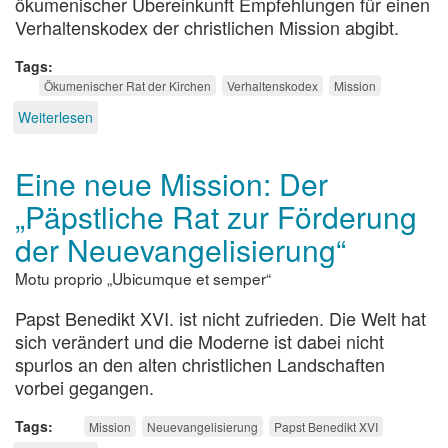
ökumenischer Übereinkunft Empfehlungen für einen
Verhaltenskodex der christlichen Mission abgibt.
Tags
Ökumenischer Rat der Kirchen
Verhaltenskodex
Mission
Weiterlesen
über
Verhaltenskodex
für
Eine neue Mission: Der
Mission
„Päpstliche Rat zur Förderung
der Neuevangelisierung“
Motu proprio „Ubicumque et semper“
Papst Benedikt XVI. ist nicht zufrieden. Die Welt hat
sich verändert und die Moderne ist dabei nicht
spurlos an den alten christlichen Landschaften
vorbei gegangen.
Tags
Mission
Neuevangelisierung
Papst Benedikt XVI