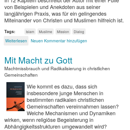
von Beispielen und Anekdoten aus seiner
langjährigen Praxis, was für ein gelingendes
Miteinander von Christen und Muslimen hilfreich ist.
Tags
Islam
Muslime
Mission
Dialog
Weiterlesen
über
Neuen Kommentar hinzufügen
Christen
begegnen
Mit Macht zu Gott
Muslimen
Machtmissbrauch und Radikalisierung in christlichen
Gemeinschaften
Wie kommt es dazu, dass sich
insbesondere junge Menschen in
bestimmten radikalen christlichen
Gemeinschaften vereinnahmen lassen?
Welche Mechanismen und Dynamiken
wirken, wenn religiöse Begeisterung in
Abhängigkeitsstrukturen umgewandelt wird?