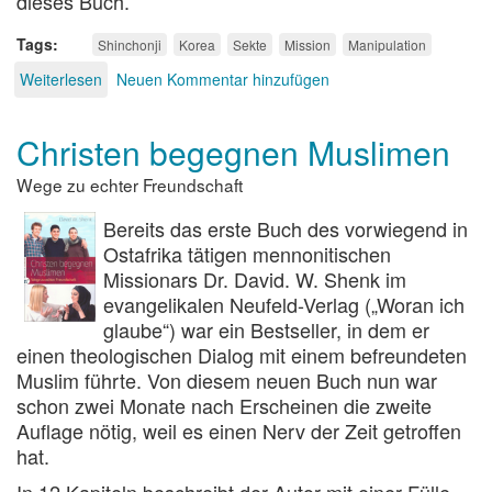
dieses Buch.
Tags
Shinchonji
Korea
Sekte
Mission
Manipulation
Weiterlesen
über
Neuen Kommentar hinzufügen
Die
Seelenfänger
Christen begegnen Muslimen
von
Shincheonji
Wege zu echter Freundschaft
Bereits das erste Buch des vorwiegend in
Ostafrika tätigen mennonitischen
Missionars Dr. David. W. Shenk im
evangelikalen Neufeld-Verlag („Woran ich
glaube“) war ein Bestseller, in dem er
einen theologischen Dialog mit einem befreundeten
Muslim führte. Von diesem neuen Buch nun war
schon zwei Monate nach Erscheinen die zweite
Auflage nötig, weil es einen Nerv der Zeit getroffen
hat.
In 12 Kapiteln beschreibt der Autor mit einer Fülle