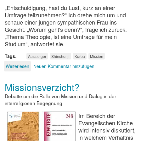
„Entschuldigung, hast du Lust, kurz an einer
Umfrage teilzunehmen?“ Ich drehe mich um und
schaue einer jungen sympathischen Frau ins
Gesicht. „Worum geht's denn?“, frage ich zurück.
„Thema Theologie, ist eine Umfrage für mein
Studium“, antwortet sie.
Tags
Aussteiger
Shinchonji
Korea
Mission
Weiterlesen
über
Neuen Kommentar hinzufügen
Meine
Shincheonji-
Missionsverzicht?
Episode
Debatte um die Rolle von Mission und Dialog in der
interreligiösen Begegnung
Im Bereich der
Evangelischen Kirche
wird intensiv diskutiert,
in welchem Verhältnis