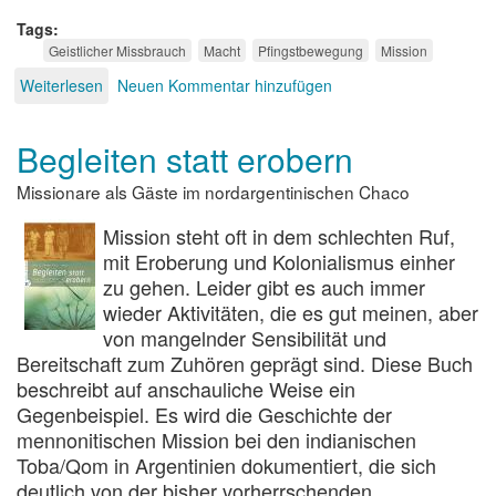
Tags
Geistlicher Missbrauch
Macht
Pfingstbewegung
Mission
Weiterlesen
über
Neuen Kommentar hinzufügen
Mit
Macht
Begleiten statt erobern
zu
Gott
Missionare als Gäste im nordargentinischen Chaco
Mission steht oft in dem schlechten Ruf,
mit Eroberung und Kolonialismus einher
zu gehen. Leider gibt es auch immer
wieder Aktivitäten, die es gut meinen, aber
von mangelnder Sensibilität und
Bereitschaft zum Zuhören geprägt sind. Diese Buch
beschreibt auf anschauliche Weise ein
Gegenbeispiel. Es wird die Geschichte der
mennonitischen Mission bei den indianischen
Toba/Qom in Argentinien dokumentiert, die sich
deutlich von der bisher vorherrschenden