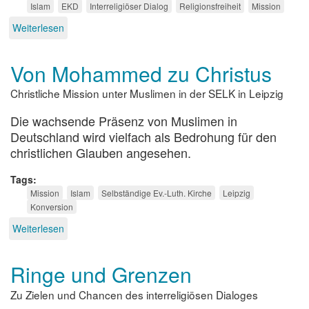
Islam
EKD
Interreligiöser Dialog
Religionsfreiheit
Mission
Weiterlesen
über
Wieviel
Klarheit
Von Mohammed zu Christus
verträgt
die
Christliche Mission unter Muslimen in der SELK in Leipzig
Nachbarschaft?
Die wachsende Präsenz von Muslimen in
Deutschland wird vielfach als Bedrohung für den
christlichen Glauben angesehen.
Tags
Mission
Islam
Selbständige Ev.-Luth. Kirche
Leipzig
Konversion
Weiterlesen
über
Von
Mohammed
Ringe und Grenzen
zu
Christus
Zu Zielen und Chancen des interreligiösen Dialoges