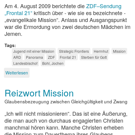
Am 4. August 2009 berichtete die
ZDF–Sendung
„Frontal 21“
kritisch über - wie sie es bezeichnete -
„evangelikale Mission“. Anlass und Ausgangspunkt
war die Ermordung von zwei deutschen Mädchen im
Jemen.
Tags
Jugend mit einer Mission
Strategic Frontiers
Herrnhut
Mission
ARD
Panorama
ZDF
Frontal 21
Sterben für Gott
Landesbischof
Bohl, Jochen
Weiterlesen
über
Sterben
für
Reizwort Mission
Gott?
Medien,
Glaubensbezeugung zwischen Gleichgültigkeit und Zwang
Mission
und
„Ich will nicht missionieren“. Das ist eine Äußerung,
Missverständnisse
die man auch von durchaus engagierten Christen
manchmal hören kann. Manche Christen erheben
die Mission zum Dauerthema ihres Glaubens,