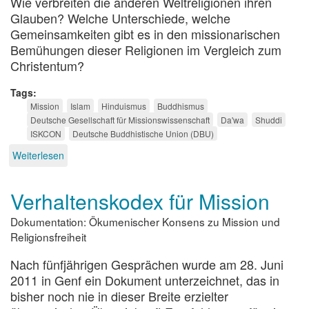
Wie verbreiten die anderen Weltreligionen ihren
Glauben? Welche Unterschiede, welche
Gemeinsamkeiten gibt es in den missionarischen
Bemühungen dieser Religionen im Vergleich zum
Christentum?
Tags
Mission
Islam
Hinduismus
Buddhismus
Deutsche Gesellschaft für Missionswissenschaft
Da'wa
Shuddi
ISKCON
Deutsche Buddhistische Union (DBU)
Weiterlesen
über
Geht
hin
Verhaltenskodex für Mission
in
alle
Dokumentation: Ökumenischer Konsens zu Mission und
Welt
....
Religionsfreiheit
Nach fünfjährigen Gesprächen wurde am 28. Juni
2011 in Genf ein Dokument unterzeichnet, das in
bisher noch nie in dieser Breite erzielter