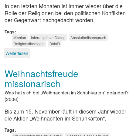
In den letzten Monaten ist immer wieder über die
Rolle der Religionen bei den politischen Konflikten
der Gegenwart nachgedacht worden.
Tags
Mission
Interreligiöser Dialog
Absolutheitsanspruch
Religionstheologie
Bahá'í
Weiterlesen
über
Ringe
und
Weihnachtsfreude
Grenzen
missionarisch
Was hat sich bei „Weihnachten im Schuhkarton“ geändert?
(2006)
Bis zum 15. November läuft in diesem Jahr wieder
die Aktion „Weihnachten im Schuhkarton“.
Tags
Weihnachten im Schuhkarton
Geschenke der Hoffnung