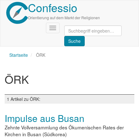
Confessio
Direkt
zum
Inhalt
Orientierung auf dem Markt der Religionen
Navigation
aktivieren/deaktivieren
Startseite
ÖRK
ÖRK
1 Artikel zu ÖRK:
Impulse aus Busan
Zehnte Vollversammlung des Ökumenischen Rates der
Kirchen in Busan (Südkorea)