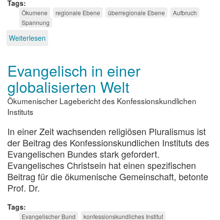
Tags
Ökumene
regionale Ebene
überregionale Ebene
Aufbruch
Spannung
Weiterlesen
über
Die
Henne
Evangelisch in einer
und
das
globalisierten Welt
ökumenische
Ei
Ökumenischer Lagebericht des Konfessionskundlichen
Instituts
In einer Zeit wachsenden religiösen Pluralismus ist
der Beitrag des Konfessionskundlichen Instituts des
Evangelischen Bundes stark gefordert.
Evangelisches Christsein hat einen spezifischen
Beitrag für die ökumenische Gemeinschaft, betonte
Prof. Dr.
Tags
Evangelischer Bund
konfessionskundliches Institut