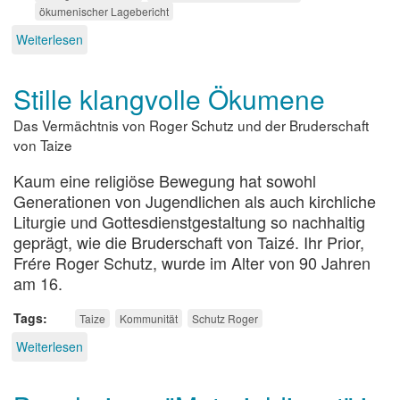
ökumenischer Lagebericht
Weiterlesen
über
Evangelisch
in
Stille klangvolle Ökumene
einer
globalisierten
Das Vermächtnis von Roger Schutz und der Bruderschaft
Welt
von Taize
Kaum eine religiöse Bewegung hat sowohl
Generationen von Jugendlichen als auch kirchliche
Liturgie und Gottesdienstgestaltung so nachhaltig
geprägt, wie die Bruderschaft von Taizé. Ihr Prior,
Frére Roger Schutz, wurde im Alter von 90 Jahren
am 16.
Tags
Taize
Kommunität
Schutz Roger
Weiterlesen
über
Stille
klangvolle
Ökumene