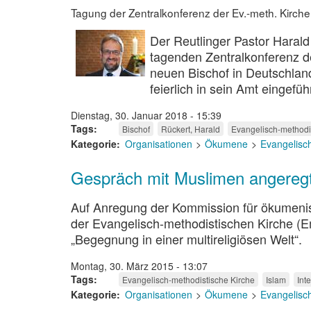
Tagung der Zentralkonferenz der Ev.-meth. Kirche
Der Reutlinger Pastor Haral
tagenden Zentralkonferenz d
neuen Bischof in Deutschlan
feierlich in sein Amt eingefüh
Dienstag, 30. Januar 2018 - 15:39
Tags
Bischof
Rückert, Harald
Evangelisch-methodi
Kategorie
Organisationen
Ökumene
Evangelisc
Gespräch mit Muslimen angereg
Auf Anregung der Kommission für ökumeni
der Evangelisch-methodistischen Kirche (E
„Begegnung in einer multireligiösen Welt“.
Montag, 30. März 2015 - 13:07
Tags
Evangelisch-methodistische Kirche
Islam
Int
Kategorie
Organisationen
Ökumene
Evangelisc