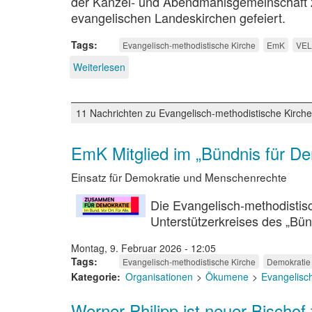
der Kanzel- und Abendmahlsgemeinschaft 
evangelischen Landeskirchen gefeiert.
Tags
Evangelisch-methodistische Kirche
EmK
VE
Weiterlesen
über
20
Jahre
Kirchengemeinschaft
11 Nachrichten zu Evangelisch-methodistische Kirche
EmK Mitglied im „Bündnis für De
Einsatz für Demokratie und Menschenrechte
Die Evangelisch-methodistisch
Unterstützerkreises des „Bün
Montag, 9. Februar 2026 - 12:05
Tags
Evangelisch-methodistische Kirche
Demokratie
Kategorie
Organisationen
Ökumene
Evangelisc
Werner Philipp ist neuer Bischof