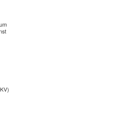
zum
nst
(KV)