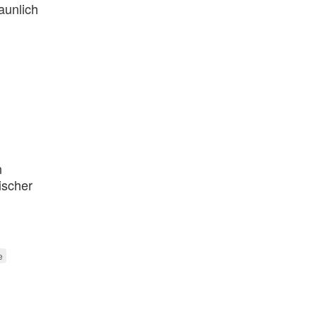
aunlich
n
ischer
e