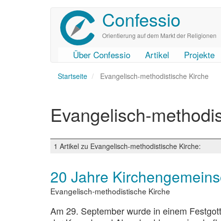
Confessio
Direkt
zum
Inhalt
Orientierung auf dem Markt der Religionen
Über Confessio
Artikel
Projekte
User
Main
Startseite
account
navigation
Evangelisch-methodistische Kirche
menu
Evangelisch-methodis
1 Artikel zu Evangelisch-methodistische Kirche:
20 Jahre Kirchengemeins
Evangelisch-methodistische Kirche
Am 29. September wurde in einem Festgotte