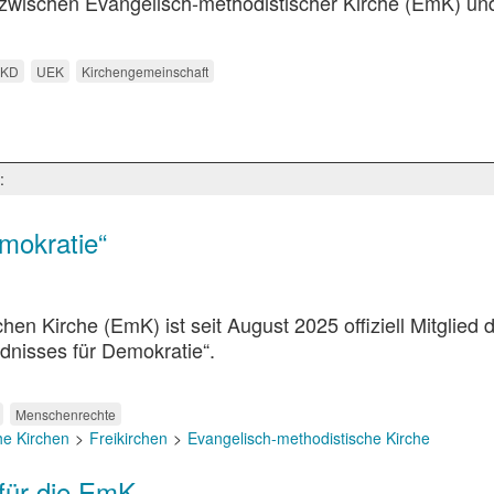
zwischen Evangelisch-methodistischer Kirche (EmK) un
LKD
UEK
Kirchengemeinschaft
:
mokratie“
en Kirche (EmK) ist seit August 2025 offiziell Mitglied 
dnisses für Demokratie“.
Menschenrechte
he Kirchen
Freikirchen
Evangelisch-methodistische Kirche
 für die EmK