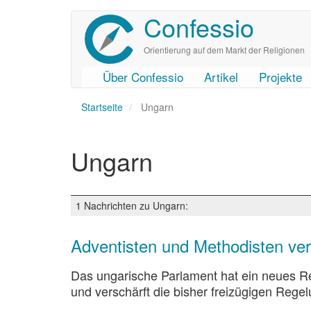
Confessio
Direkt
zum
Inhalt
Orientierung auf dem Markt der Religionen
Über Confessio
Artikel
Projekte
User
Main
Startseite
account
navigation
Ungarn
menu
Ungarn
1 Nachrichten zu Ungarn:
Adventisten und Methodisten ver
Das ungarische Parlament hat ein neues Rel
und verschärft die bisher freizügigen Re