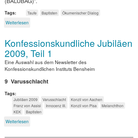
(BALUBAG)“.
Tags
Taufe
Baptisten
Ökumenischer Dialog
Weiterlesen
über
Ein
Meilenstein
Konfessionskundliche Jubiläen
für
die
2009, Teil 1
innerevangelische
Ökumene
Eine Auswahl aus dem Newsletter des
Konfessionskundlichen Instituts Bensheim
9 Varusschlacht
Tags
Jubiläen 2009
Varusschlacht
Konzil von Aachen
Franz von Assisi
Innocenz III.
Konzil von Pisa
Melanchthon
KEK
Baptisten
Weiterlesen
über
Konfessionskundliche
Jubiläen