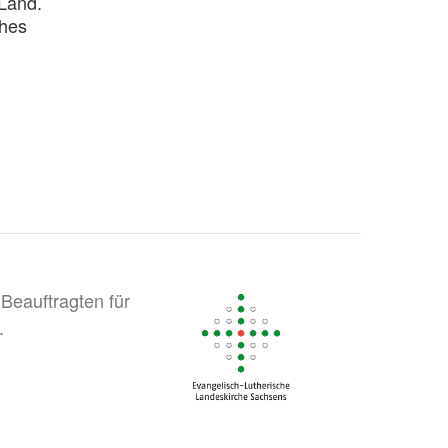
 Land.
ches
Beauftragten für
.