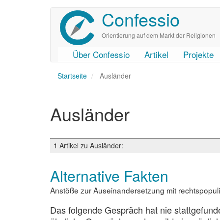
Confessio
Direkt
zum
Inhalt
Orientierung auf dem Markt der Religionen
Über Confessio
Artikel
Projekte
User
Main
Startseite
account
navigation
Ausländer
menu
Ausländer
1 Artikel zu Ausländer:
Alternative Fakten
Anstöße zur Auseinandersetzung mit rechtspopul
Das folgende Gespräch hat nie stattgefunde