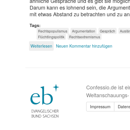
ähnliche Gespräche und es gibt sie möglic
Darum kann es lohnend sein, die Argumente
mit etwas Abstand zu betrachten und zu an
Tags
Rechtspopulismus
Argumentation
Gespräch
Auslä
Flüchtlingspolitik
Rechtsextremismus
Weiterlesen
über
Neuen Kommentar hinzufügen
Alternative
Fakten
Confessio.de ist e
Weltanschauungs-
Impressum
Daten