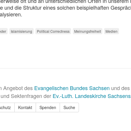
herweise oft und an unterschiedlichen Orten in unserem
 und die Struktur eines solchen beispielhaften Gesprä
alysieren.
nder
Islamisierung
Political Correctness
Meinungsfreiheit
Medien
in Angebot des
Evangelischen Bundes Sachsen
und des 
 und Sektenfragen der
Ev.-Luth. Landeskirche Sachsens
schutz
Kontakt
Spenden
Suche