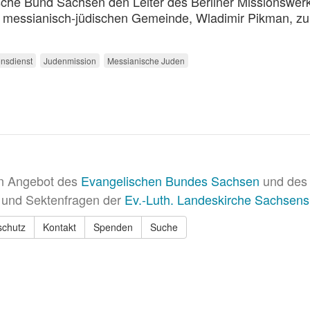
che Bund Sachsen den Leiter des Berliner Missionswer
n messianisch-jüdischen Gemeinde, Wladimir Pikman, z
onsdienst
Judenmission
Messianische Juden
in Angebot des
Evangelischen Bundes Sachsen
und des 
 und Sektenfragen der
Ev.-Luth. Landeskirche Sachsens
schutz
Kontakt
Spenden
Suche