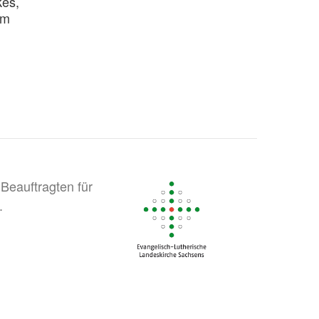
kes,
um
Beauftragten für
.