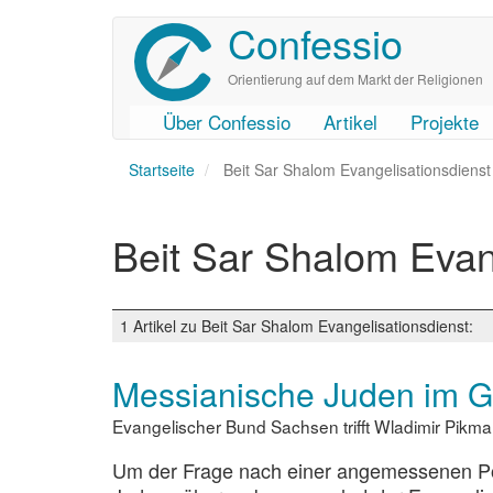
Confessio
Direkt
zum
Inhalt
Orientierung auf dem Markt der Religionen
Über Confessio
Artikel
Projekte
User
Main
Startseite
account
navigation
Beit Sar Shalom Evangelisationsdienst
menu
Beit Sar Shalom Evan
1 Artikel zu Beit Sar Shalom Evangelisationsdienst:
Messianische Juden im 
Evangelischer Bund Sachsen trifft Wladimir Pikm
Um der Frage nach einer angemessenen Po