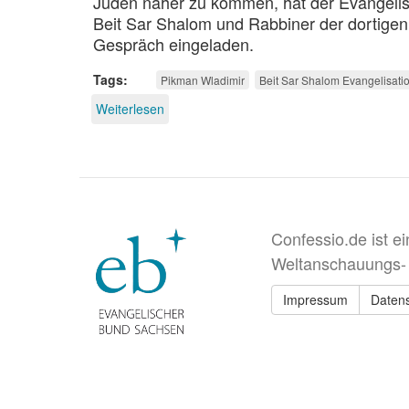
Juden näher zu kommen, hat der Evangelis
Beit Sar Shalom und Rabbiner der dortige
Gespräch eingeladen.
Tags
Pikman Wladimir
Beit Sar Shalom Evangelisati
Weiterlesen
über
Messianische
Juden
im
Gespräch
Confessio.de ist e
Weltanschauungs-
Impressum
Daten