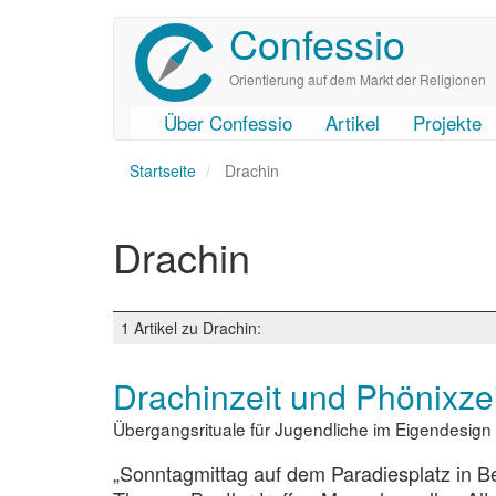
Confessio
Direkt
zum
Inhalt
Orientierung auf dem Markt der Religionen
Über Confessio
Artikel
Projekte
User
Main
Startseite
account
navigation
Drachin
menu
Drachin
1 Artikel zu Drachin:
Drachinzeit und Phönixzei
Übergangsrituale für Jugendliche im Eigendesign
„Sonntagmittag auf dem Paradiesplatz in B