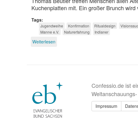
Thomas Beutler treffen Menschen allen Alt
Kuchenplatten mit. Ein großer Brunch wird v
Tags
Jugendweihe
Konfirmation
Ritualdesign
Visionssu
Manne e.V.
Naturerfahrung
Indianer
Weiterlesen
über
Drachinzeit
und
Phönixzeit
Confessio.de ist e
Weltanschauungs-
Impressum
Daten