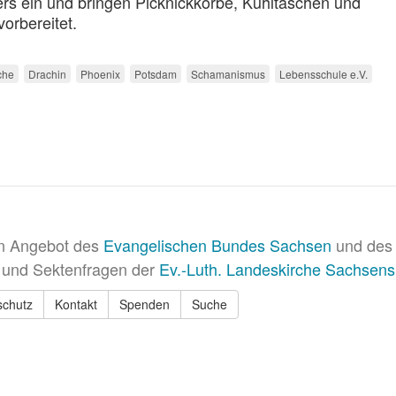
ers ein und bringen Picknickkörbe, Kühltaschen und
orbereitet.
che
Drachin
Phoenix
Potsdam
Schamanismus
Lebensschule e.V.
in Angebot des
Evangelischen Bundes Sachsen
und des 
 und Sektenfragen der
Ev.-Luth. Landeskirche Sachsens
schutz
Kontakt
Spenden
Suche