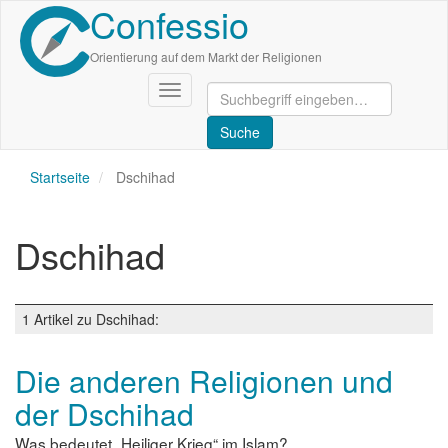
Confessio
Direkt
zum
Inhalt
Orientierung auf dem Markt der Religionen
Navigation
aktivieren/deaktivieren
Startseite
Dschihad
Dschihad
1 Artikel zu Dschihad:
Die anderen Religionen und
der Dschihad
Was bedeutet „Heiliger Krieg“ im Islam?