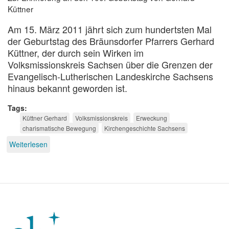
Küttner
Am 15. März 2011 jährt sich zum hundertsten Mal
der Geburtstag des Bräunsdorfer Pfarrers Gerhard
Küttner, der durch sein Wirken im
Volksmissionskreis Sachsen über die Grenzen der
Evangelisch-Lutherischen Landeskirche Sachsens
hinaus bekannt geworden ist.
Tags
Küttner Gerhard
Volksmissionskreis
Erweckung
charismatische Bewegung
Kirchengeschichte Sachsens
Weiterlesen
über
Volksmission
und
Christusdienst