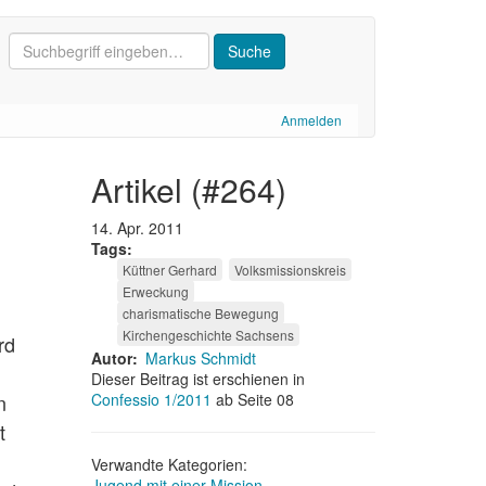
Anmelden
artikel (#264)
14. Apr. 2011
Tags
Küttner Gerhard
Volksmissionskreis
Erweckung
charismatische Bewegung
Kirchengeschichte Sachsens
rd
Autor
Markus Schmidt
Dieser Beitrag ist erschienen in
n
Confessio 1/2011
ab Seite 08
t
Verwandte Kategorien:
Jugend mit einer Mission