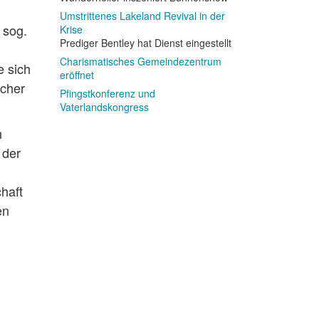
Umstrittenes Lakeland Revival in der
 sog.
Krise
Prediger Bentley hat Dienst eingestellt
Charismatisches Gemeindezentrum
e sich
eröffnet
icher
Pfingstkonferenz und
Vaterlandskongress
n
 der
haft
en