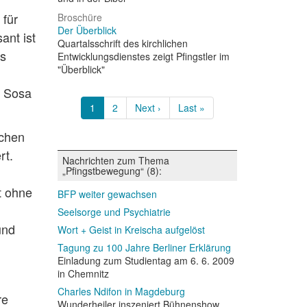
 für
Broschüre
Der Überblick
ant ist
Quartalsschrift des kirchlichen
es
Entwicklungsdienstes zeigt Pfingstler im
"Überblick"
n Sosa
Seitennummerierung
Aktuelle
1
Page
2
Nächste
Next ›
Letzte
Last »
Seite
Seite
Seite
schen
rt.
Nachrichten zum Thema
„Pfingstbewegung“ (8):
t ohne
BFP weiter gewachsen
Seelsorge und Psychiatrie
und
Wort + Geist in Kreischa aufgelöst
Tagung zu 100 Jahre Berliner Erklärung
Einladung zum Studientag am 6. 6. 2009
in Chemnitz
Charles Ndifon in Magdeburg
re
Wunderheiler inszeniert Bühnenshow