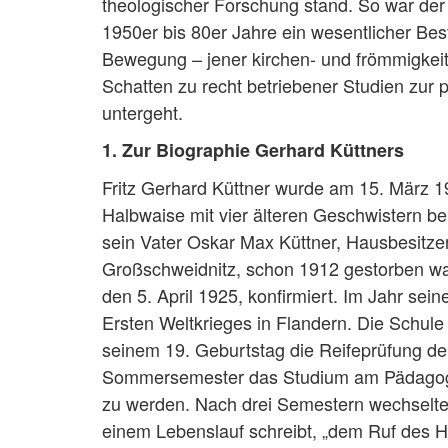
theologischer Forschung stand. So war der
1950er bis 80er Jahre ein wesentlicher Bes
Bewegung – jener kirchen- und frömmigkei
Schatten zu recht betriebener Studien zur p
untergeht.
1. Zur Biographie Gerhard Küttners
Fritz Gerhard Küttner wurde am 15. März 1
Halbwaise mit vier älteren Geschwistern be
sein Vater Oskar Max Küttner, Hausbesitzer
Großschweidnitz, schon 1912 gestorben war
den 5. April 1925, konfirmiert. Im Jahr sei
Ersten Weltkrieges in Flandern. Die Schul
seinem 19. Geburtstag die Reifeprüfung d
Sommersemester das Studium am Pädagogisc
zu werden. Nach drei Semestern wechselte 
einem Lebenslauf schreibt, „dem Ruf des He