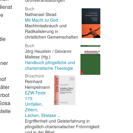
Großveranstaltungen
dienst
Buch
de
Nathanael Stead
Mit Macht zu Gott
Machtmissbrauch und
Radikalisierung in
christlichen Gemeinschaften
die
Buch
Jörg Haustein / Giovanni
Maltese (Hg.)
iner
Handbuch pfingstliche und
charismatische Theologie
Broschüre
hof
Reinhard
äter
Hempelmann
EZW-Texte
rbot
173:
 Sosa
Umfallen,
Zittern,
telle
Lachen, Ekstase ...
Ergriffenheit und Geisterfahrung in
pfingstlich-charismatischer Frömmigkeit
und in der Bibel