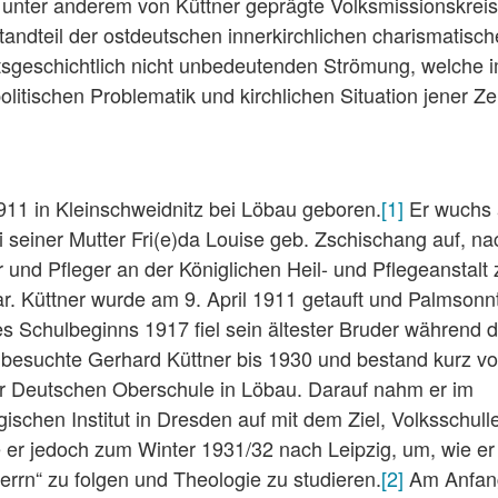
 unter anderem von Küttner geprägte Volksmissionskreis
tandteil der ostdeutschen innerkirchlichen charismatisc
tsgeschichtlich nicht unbedeutenden Strömung, welche 
olitischen Problematik und kirchlichen Situation jener Ze
911 in Kleinschweidnitz bei Löbau geboren.
[1]
Er wuchs 
i seiner Mutter Fri(e)da Louise geb. Zschischang auf, 
 und Pfleger an der Königlichen Heil- und Pflegeanstalt 
. Küttner wurde am 9. April 1911 getauft und Palmsonn
nes Schulbeginns 1917 fiel sein ältester Bruder während 
e besuchte Gerhard Küttner bis 1930 und bestand kurz vo
er Deutschen Oberschule in Löbau. Darauf nahm er im
hen Institut in Dresden auf mit dem Ziel, Volksschull
er jedoch zum Winter 1931/32 nach Leipzig, um, wie er 
rrn“ zu folgen und Theologie zu studieren.
[2]
Am Anfan