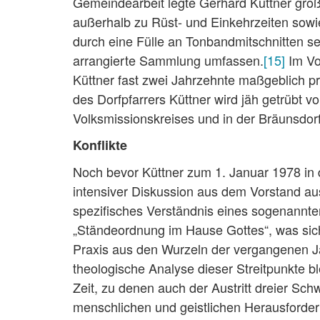
Gemeindearbeit legte Gerhard Küttner gro
außerhalb zu Rüst- und Einkehrzeiten sowi
durch eine Fülle an Tonbandmitschnitten se
arrangierte Sammlung umfassen.
[15]
Im Vo
Küttner fast zwei Jahrzehnte maßgeblich pr
des Dorfpfarrers Küttner wird jäh getrübt 
Volksmissionskreises und in der Bräunsdor
Konflikte
Noch bevor Küttner zum 1. Januar 1978 in
intensiver Diskussion aus dem Vorstand au
spezifisches Verständnis eines sogenannt
„Ständeordnung im Hause Gottes“, was sich
Praxis aus den Wurzeln der vergangenen Jah
theologische Analyse dieser Streitpunkte 
Zeit, zu denen auch der Austritt dreier Sch
menschlichen und geistlichen Herausforde