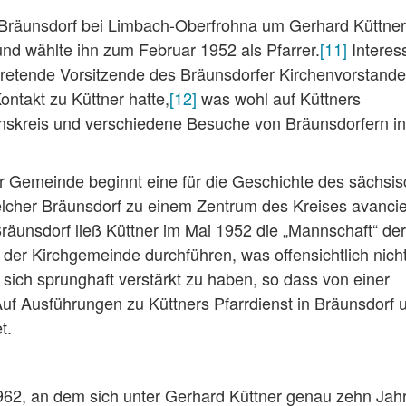
 Bräunsdorf bei Limbach-Oberfrohna um Gerhard Küttner
und wählte ihn zum Februar 1952 als Pfarrer.
[11]
Interess
tretende Vorsitzende des Bräunsdorfer Kirchenvorstand
ontakt zu Küttner hatte,
[12]
was wohl auf Küttners
kreis und verschiedene Besuche von Bräunsdorfern i
er Gemeinde beginnt eine für die Geschichte des sächsi
elcher Bräunsdorf zu einem Zentrum des Kreises avancie
 Bräunsdorf ließ Küttner im Mai 1952 die „Mannschaft“ der
 der Kirchgemeinde durchführen, was offensichtlich nich
sich sprunghaft verstärkt zu haben, so dass von einer
uf Ausführungen zu Küttners Pfarrdienst in Bräunsdorf 
t.
962, an dem sich unter Gerhard Küttner genau zehn Jah