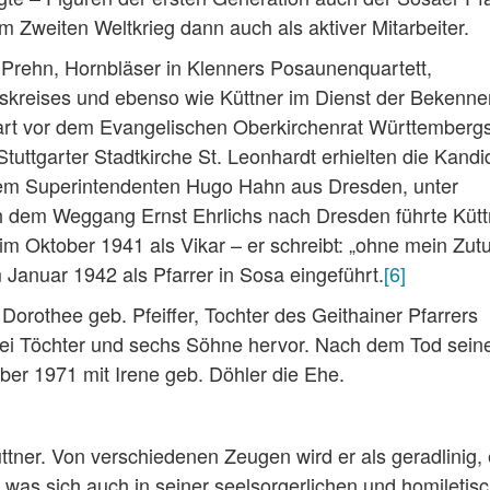
m Zweiten Weltkrieg dann auch als aktiver Mitarbeiter.
Prehn, Hornbläser in Klenners Posaunenquartett,
skreises und ebenso wie Küttner im Dienst der Bekenn
tgart vor dem Evangelischen Oberkirchenrat Württemberg
Stuttgarter Stadtkirche St. Leonhardt erhielten die Kand
dem Superintendenten Hugo Hahn aus Dresden, unter
h dem Weggang Ernst Ehrlichs nach Dresden führte Kütt
im Oktober 1941 als Vikar – er schreibt: „ohne mein Zutu
Januar 1942 als Pfarrer in Sosa eingeführt.
[6]
Dorothee geb. Pfeiffer, Tochter des Geithainer Pfarrers
wei Töchter und sechs Söhne hervor. Nach dem Tod sein
ber 1971 mit Irene geb. Döhler die Ehe.
tner. Von verschiedenen Zeugen wird er als geradlinig, 
rt, was sich auch in seiner seelsorgerlichen und homiletis