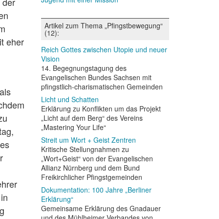
 der
hen
Artikel zum Thema „Pfingstbewegung“
im
(12):
it eher
Reich Gottes zwischen Utopie und neuer
Vision
14. Begegnungstagung des
Evangelischen Bundes Sachsen mit
pfingstlich-charismatischen Gemeinden
als
Licht und Schatten
nachdem
Erklärung zu Konflikten um das Projekt
zu
„Licht auf dem Berg“ des Vereins
„Mastering Your Life“
tag,
Streit um Wort + Geist Zentren
des
Kritische Stellungnahmen zu
r
„Wort+Geist“ von der Evangelischen
Allianz Nürnberg und dem Bund
Freikirchlicher Pfingstgemeinden
ehrer
Dokumentation: 100 Jahre „Berliner
in
Erklärung“
Gemeinsame Erklärung des Gnadauer
g
und des Mühlheimer Verbandes von