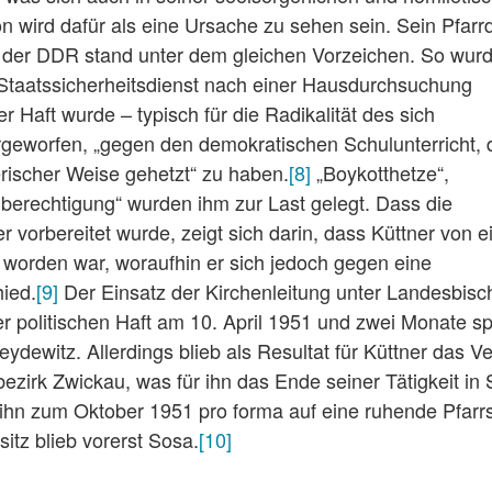
on wird dafür als eine Ursache zu sehen sein. Sein Pfarr
n der DDR stand unter dem gleichen Vorzeichen. So wur
taatssicherheitsdienst nach einer Hausdurchsuchung
 Haft wurde – typisch für die Radikalität des sich
geworfen, „gegen den demokratischen Schulunterricht, 
rischer Weise gehetzt“ zu haben.
[8]
„Boykotthetze“,
berechtigung“ wurden ihm zur Last gelegt. Dass die
 vorbereitet wurde, zeigt sich darin, dass Küttner von e
t worden war, woraufhin er sich jedoch gegen eine
ied.
[9]
Der Einsatz der Kirchenleitung unter Landesbisc
r politischen Haft am 10. April 1951 und zwei Monate sp
dewitz. Allerdings blieb als Resultat für Küttner das Ve
sbezirk Zwickau, was für ihn das Ende seiner Tätigkeit in
hn zum Oktober 1951 pro forma auf eine ruhende Pfarrs
itz blieb vorerst Sosa.
[10]