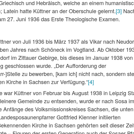
 Griechisch und Hebräisch, welche an einem humanistis
Latein hatte Küttner an der Oberschule gelernt.
[3]
Nach
am 27. Juni 1936 das Erste Theologische Examen.
ner von Juli 1936 bis März 1937 als Vikar nach Neudor
elben Jahres nach Schöneck im Vogtland. Ab Oktober 19
orf im Zittauer Gebirge, bis dieses im Januar 1938 von
ng geschlossen wurde. „Der Aufforderung der
-]Stelle zu bewerben, [kam ich] nicht nach, sondern stel
 Kirche in Sachsen zur Verfügung.“
[4]
 war Küttner von Februar bis August 1938 in Leipzig St
ne kleinere Gemeinde zu entsenden, wurde er nach Sosa i
 die Anfänge des Volksmissionskreises Sachsen, die unte
Landesposaunenpfarrer Gottfried Klenner initiierten
Bekennenden Kirche in Sachsen gehörten seit dieser Zeit
gte – Figuren der ersten Generation auch der Sosaer Pfa