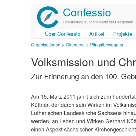
Confessio
Direkt
zum
Inhalt
Orientierung auf dem Markt der Religionen
Über Confessio
Artikel
Projekte
User
Main
Organisationen
Ökumene
Pfingstbewegung
account
navigation
Volksmission und Chr
menu
Zur Erinnerung an den 100. Geb
Am 15. März 2011 jährt sich zum hundertst
Küttner, der durch sein Wirken im Volksmi
Lutherischen Landeskirche Sachsens hina
werden, an Leben und Wirken Gerhard Küttn
einen Aspekt sächsischer Kirchengeschicht