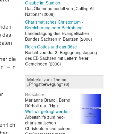
Glaube im Stadion
Das Ökumenemodell von „Calling All
Nations“ (2006)
Charismatisches Christentum -
enden
Bereicherung oder Bedrohung
Landestagung des Evangelischen
s das
Bundes Sachsen in Bautzen (2006)
idaten
Reich Gottes und das Böse
Bericht von der 3. Begegnungstagung
ner die
des EB Sachsen mit Leitern freier
Gemeinden (2006)
n“ – in
Material zum Thema
„Pfingstbewegung“ (6):
er
Broschüre
Marianne Brandl, Bernd
Dürholt u.a. (Hg.)
Weil wir gefragt werden
Arbeitshilfe zum neo-
charismatischen
ehrlich
Christentum und seinen
chen