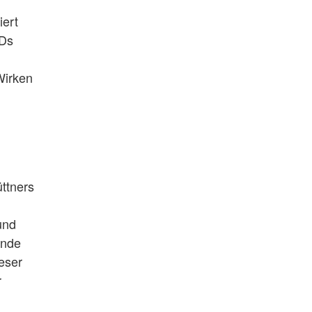
iert
VDs
Wirken
ttners
und
ende
eser
r