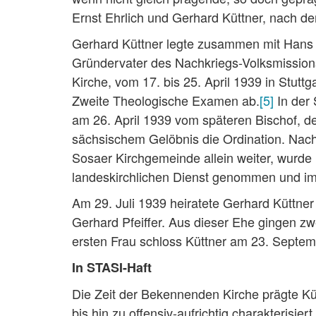
Ernst Ehrlich und Gerhard Küttner, nach de
Gerhard Küttner legte zusammen mit Hans 
Gründervater des Nachkriegs-Volksmission
Kirche, vom 17. bis 25. April 1939 in Stut
Zweite Theologische Examen ab.
[5]
In der 
am 26. April 1939 vom späteren Bischof, 
sächsischem Gelöbnis die Ordination. Nac
Sosaer Kirchgemeinde allein weiter, wurde 
landeskirchlichen Dienst genommen und im 
Am 29. Juli 1939 heiratete Gerhard Küttner 
Gerhard Pfeiffer. Aus dieser Ehe gingen z
ersten Frau schloss Küttner am 23. Septem
In STASI-Haft
Die Zeit der Bekennenden Kirche prägte Küt
bis hin zu offensiv-aufrichtig charakterisie