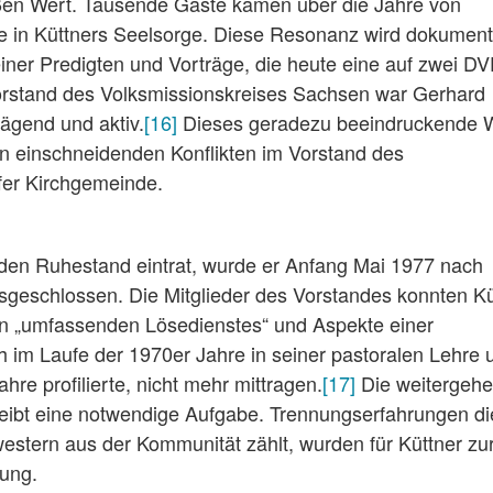
ßen Wert. Tausende Gäste kamen über die Jahre von
e in Küttners Seelsorge. Diese Resonanz wird dokument
iner Predigten und Vorträge, die heute eine auf zwei D
rstand des Volksmissionskreises Sachsen war Gerhard
ägend und aktiv.
[16]
Dieses geradezu beeindruckende 
von einschneidenden Konflikten im Vorstand des
fer Kirchgemeinde.
 den Ruhestand eintrat, wurde er Anfang Mai 1977 nach
sgeschlossen. Die Mitglieder des Vorstandes konnten Kü
en „umfassenden Lösedienstes“ und Aspekte einer
 im Laufe der 1970er Jahre in seiner pastoralen Lehre 
re profilierte, nicht mehr mittragen.
[17]
Die weitergeh
bleibt eine notwendige Aufgabe. Trennungserfahrungen di
western aus der Kommunität zählt, wurden für Küttner zu
rung.