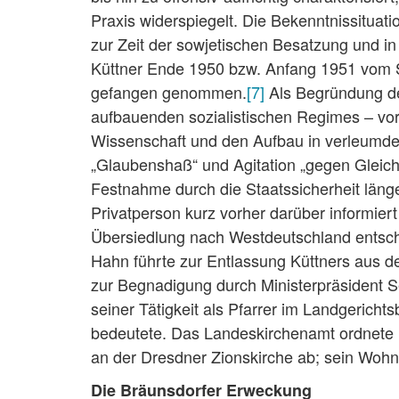
Praxis widerspiegelt. Die Bekenntnissituati
zur Zeit der sowjetischen Besatzung und i
Küttner Ende 1950 bzw. Anfang 1951 vom S
gefangen genommen.
[7]
Als Begründung der
aufbauenden sozialistischen Regimes – vor
Wissenschaft und den Aufbau in verleumde
„Glaubenshaß“ und Agitation „gegen Gleich
Festnahme durch die Staatssicherheit länger
Privatperson kurz vorher darüber informier
Übersiedlung nach Westdeutschland entsch
Hahn führte zur Entlassung Küttners aus de
zur Begnadigung durch Ministerpräsident Sey
seiner Tätigkeit als Pfarrer im Landgericht
bedeutete. Das Landeskirchenamt ordnete i
an der Dresdner Zionskirche ab; sein Wohns
Die Bräunsdorfer Erweckung