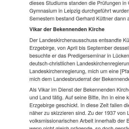
dieses Studiums standen die Prüfungen in
Gymnasium in Leipzig durchgeführt wurden; 
Semestern bestand Gerhard Küttner dann 
Vikar der Bekennenden Kirche
Der Landeskirchenausschuss entsandte Kütt
Erzgebirge, von April bis September dess
besuchte er das Predigerseminar in Lückend
deutsch-christlichen Landeskirchenregieru
Landeskirchenregierung, mich um eine [Pfarr
mich dem Landesbruderrat der Bekennenden
Als Vikar im Dienst der Bekennenden Kirche
und Land tätig. Auf seine Bitte, ihn in ei
Erzgebirge geschickt. In diese Zeit fallen
näher zu skizzieren sind. Zu der 1937 von 
volksmissionarischen Arbeit innerhalb der 
wenn nicht gleich prägende, so doch geprä