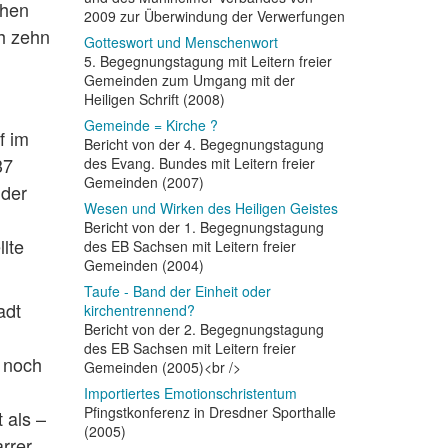
chen
2009 zur Überwindung der Verwerfungen
 zehn
Gotteswort und Menschenwort
5. Begegnungstagung mit Leitern freier
Gemeinden zum Umgang mit der
Heiligen Schrift (2008)
Gemeinde = Kirche ?
f im
Bericht von der 4. Begegnungstagung
37
des Evang. Bundes mit Leitern freier
Gemeinden (2007)
 der
Wesen und Wirken des Heiligen Geistes
Bericht von der 1. Begegnungstagung
lte
des EB Sachsen mit Leitern freier
Gemeinden (2004)
Taufe - Band der Einheit oder
adt
kirchentrennend?
Bericht von der 2. Begegnungstagung
m
des EB Sachsen mit Leitern freier
n noch
Gemeinden (2005)<br />
Importiertes Emotionschristentum
Pfingstkonferenz in Dresdner Sporthalle
 als –
(2005)
rrer