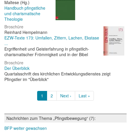
Maltese (Hg.)
Handbuch pfingstliche
und charismatische
Theologie
Broschüre
Reinhard Hempelmann
EZW-Texte 173: Umfallen, Zittern, Lachen, Ekstase
...
Ergriffenheit und Geisterfahrung in pfingstlich-
charismatischer Frömmigkeit und in der Bibel
Broschüre
Der Überblick
Quartalsschrift des kirchlichen Entwicklungsdienstes zeigt
Pfingstler im "Überblick"
Seitennummerierung
Aktuelle
1
Page
2
Nächste
Next ›
Letzte
Last »
Seite
Seite
Seite
Nachrichten zum Thema „Pfingstbewegung“ (7):
BFP weiter gewachsen