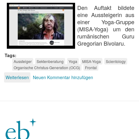
Den Auftakt bildete
eine Aussteigerin aus
einer Yoga-Gruppe
(MISA-Yoga) um den
rumänischen Guru
Gregorian Bivolaru.
Tags
Aussteiger
Sektenberatung
Yoga
MISA-Yoga
Scientology
Organische Christus-Generation (OCG)
Frontal
Weiterlesen
über
Neuen Kommentar hinzufügen
Hilflos
nach
Sektenausstieg