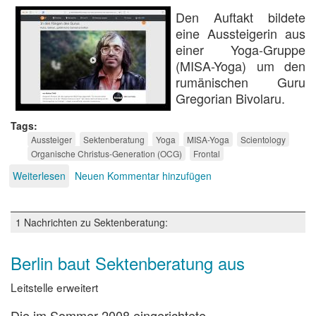
Den Auftakt bildete
eine Aussteigerin aus
einer Yoga-Gruppe
(MISA-Yoga) um den
rumänischen Guru
Gregorian Bivolaru.
Tags
Aussteiger
Sektenberatung
Yoga
MISA-Yoga
Scientology
Organische Christus-Generation (OCG)
Frontal
Weiterlesen
über
Neuen Kommentar hinzufügen
Hilflos
nach
Sektenausstieg
1 Nachrichten zu Sektenberatung:
Berlin baut Sektenberatung aus
Leitstelle erweitert
Die im Sommer 2008 eingerichtete