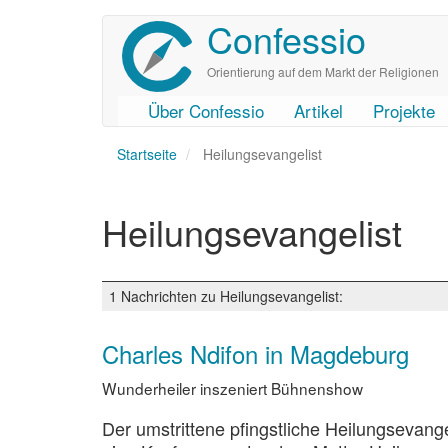
Confessio
Direkt
zum
Inhalt
Orientierung auf dem Markt der Religionen
Über Confessio
Artikel
Projekte
User
Main
Startseite
account
navigation
Heilungsevangelist
menu
Heilungsevangelist
1 Nachrichten zu Heilungsevangelist:
Charles Ndifon in Magdeburg
Wunderheiler inszeniert Bühnenshow
Der umstrittene pfingstliche Heilungsevan