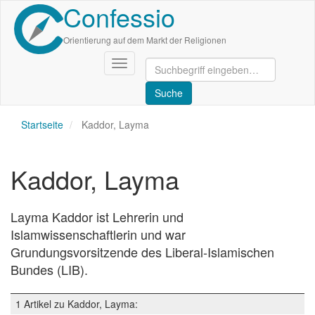
Confessio
Direkt
zum
Inhalt
Orientierung auf dem Markt der Religionen
Navigation
aktivieren/deaktivieren
Startseite
Kaddor, Layma
Kaddor, Layma
Layma Kaddor ist Lehrerin und
Islamwissenschaftlerin und war
Grundungsvorsitzende des Liberal-Islamischen
Bundes (LIB).
1 Artikel zu Kaddor, Layma: