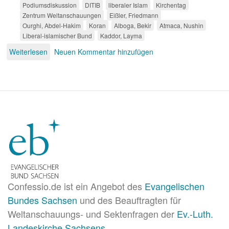
Podiumsdiskussion
DITIB
liberaler Islam
Kirchentag
Zentrum Weltanschauungen
Eißler, Friedmann
Ourghi, Abdel-Hakim
Koran
Alboga, Bekir
Atmaca, Nushin
Liberal-islamischer Bund
Kaddor, Layma
Weiterlesen
über
Neuen Kommentar hinzufügen
Braucht
der
Islam
eine
Reformation?
Confessio.de ist ein Angebot des
Evangelischen
Bundes Sachsen
und des Beauftragten für
Weltanschauungs- und Sektenfragen der
Ev.-Luth.
Landeskirche Sachsens
.