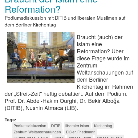
Reformation?
Podiumsdiskussion mit DITIB und liberalen Muslimen auf
dem Berliner Kirchentag
Braucht (auch) der
Islam eine
Reformation? Über
diese Frage wurde im
Zentrum
Weltanschauungen auf
dem Berliner
Kirchentag im Rahmen
der „Streit-Zeit“ heftig debattiert. Auf dem Podium:
Prof. Dr. Abdel-Hakim Ourghi, Dr. Bekir Alboğa
(DITIB), Nushin Atmaca (LIB).
Tags
Podiumsdiskussion
DITIB
liberaler Islam
Kirchentag
Zentrum Weltanschauungen
Eißler, Friedmann
Ourghi, Abdel-Hakim
Koran
Alboga, Bekir
Atmaca, Nushin