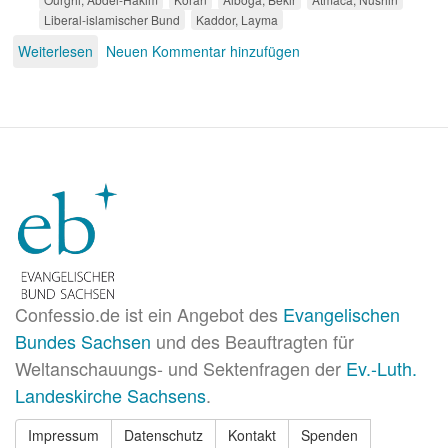
Liberal-islamischer Bund
Kaddor, Layma
Weiterlesen
über
Neuen Kommentar hinzufügen
Braucht
der
Islam
eine
Reformation?
Confessio.de ist ein Angebot des
Evangelischen
Bundes Sachsen
und des Beauftragten für
Weltanschauungs- und Sektenfragen der
Ev.-Luth.
Landeskirche Sachsens
.
Impressum
Datenschutz
Kontakt
Spenden