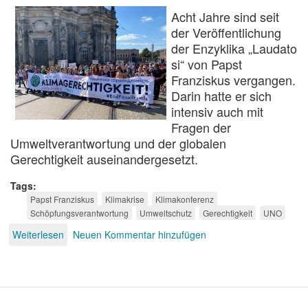
Acht Jahre sind seit
der Veröffentlichung
der Enzyklika „Laudato
si“ von Papst
Franziskus vergangen.
Darin hatte er sich
intensiv auch mit
Fragen der
Umweltverantwortung und der globalen
Gerechtigkeit auseinandergesetzt.
Tags
Papst Franziskus
Klimakrise
Klimakonferenz
Schöpfungsverantwortung
Umweltschutz
Gerechtigkeit
UNO
Weiterlesen
über
Neuen Kommentar hinzufügen
Laudate
Deum