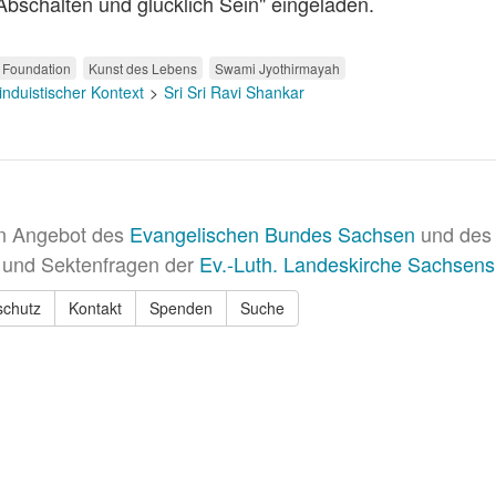
Abschalten und glücklich Sein" eingeladen.
g Foundation
Kunst des Lebens
Swami Jyothirmayah
induistischer Kontext
Sri Sri Ravi Shankar
in Angebot des
Evangelischen Bundes Sachsen
und des 
 und Sektenfragen der
Ev.-Luth. Landeskirche Sachsens
schutz
Kontakt
Spenden
Suche