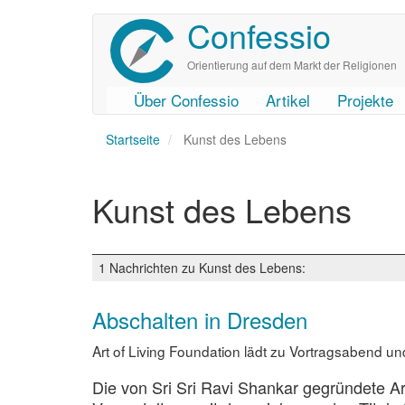
Confessio
Direkt
zum
Inhalt
Orientierung auf dem Markt der Religionen
Über Confessio
Artikel
Projekte
User
Main
Startseite
account
navigation
Kunst des Lebens
menu
Kunst des Lebens
1 Nachrichten zu Kunst des Lebens:
Abschalten in Dresden
Art of Living Foundation lädt zu Vortragsabend un
Die von Sri Sri Ravi Shankar gegründete Ar