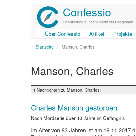
Confessio
Direkt
zum
Inhalt
Orientierung auf dem Markt der Religionen
Über Confessio
Artikel
Projekte
User
Main
Startseite
account
navigation
Manson, Charles
menu
Manson, Charles
1 Nachrichten zu Manson, Charles:
Charles Manson gestorben
Nach Mordserie über 40 Jahre im Gefängnis
Im Alter von 83 Jahren ist am 19.11.2017 d