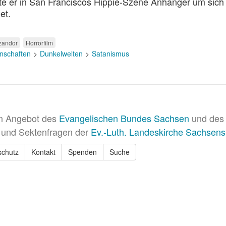
te er in San Franciscos Hippie-Szene Anhänger um sich
et.
zandor
Horrorfilm
nschaften
Dunkelwelten
Satanismus
in Angebot des
Evangelischen Bundes Sachsen
und des 
 und Sektenfragen der
Ev.-Luth. Landeskirche Sachsens
schutz
Kontakt
Spenden
Suche