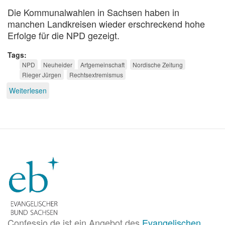
Die Kommunalwahlen in Sachsen haben in
manchen Landkreisen wieder erschreckend hohe
Erfolge für die NPD gezeigt.
Tags
NPD
Neuheider
Artgemeinschaft
Nordische Zeitung
Rieger Jürgen
Rechtsextremismus
Weiterlesen
über
Herausforderung
von
Rechts
Confessio.de ist ein Angebot des
Evangelischen