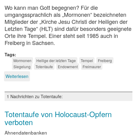
Wo kann man Gott begegnen? Für die
umgangssprachlich als „Mormonen“ bezeichneten
Mitglieder der „Kirche Jesu Christi der Heiligen der
Letzten Tage“ (HLT) sind dafür besonders geeignete
Orte ihre Tempel. Einer steht seit 1985 auch in
Freiberg in Sachsen.
Tags
Mormonen
Heilige der letzten Tage
Tempel
Freiberg
Siegelung
Totentaufe
Endowment
Freimaurer
Weiterlesen
über
Führung
im
Heiligtum
1 Nachrichten zu Totentaufe:
Totentaufe von Holocaust-Opfern
verboten
Ahnendatenbanken