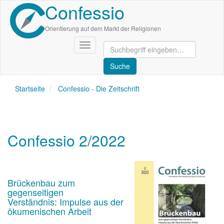
Confessio
Direkt
zum
Inhalt
Orientierung auf dem Markt der Religionen
Navigation
aktivieren/deaktivieren
Startseite
Confessio - Die Zeitschrift
Confessio 2/2022
Brückenbau zum
gegenseitigen
Verständnis: Impulse aus der
ökumenischen Arbeit