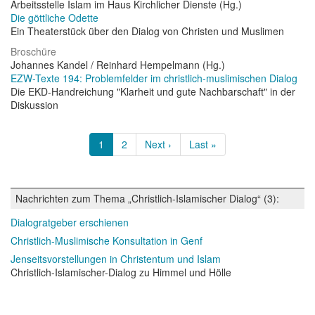
Arbeitsstelle Islam im Haus Kirchlicher Dienste (Hg.)
Die göttliche Odette
Ein Theaterstück über den Dialog von Christen und Muslimen
Broschüre
Johannes Kandel / Reinhard Hempelmann (Hg.)
EZW-Texte 194: Problemfelder im christlich-muslimischen Dialog
Die EKD-Handreichung "Klarheit und gute Nachbarschaft" in der
Diskussion
Seitennummerierung
Aktuelle
1
Page
2
Nächste
Next ›
Letzte
Last »
Seite
Seite
Seite
Nachrichten zum Thema „Christlich-Islamischer Dialog“ (3):
Dialogratgeber erschienen
Christlich-Muslimische Konsultation in Genf
Jenseitsvorstellungen in Christentum und Islam
Christlich-Islamischer-Dialog zu Himmel und Hölle