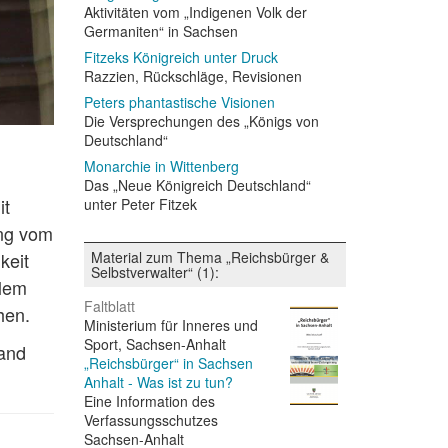
Aktivitäten vom „Indigenen Volk der
Germaniten“ in Sachsen
Fitzeks Königreich unter Druck
Razzien, Rückschläge, Revisionen
Peters phantastische Visionen
Die Versprechungen des „Königs von
Deutschland“
Monarchie in Wittenberg
Das „Neue Königreich Deutschland“
it
unter Peter Fitzek
ung vom
Material zum Thema „Reichsbürger &
keit
Selbstverwalter“ (1):
llem
Faltblatt
hen.
Ministerium für Inneres und
Sport, Sachsen-Anhalt
tand
„Reichsbürger“ in Sachsen
Anhalt - Was ist zu tun?
Eine Information des
Verfassungsschutzes
Sachsen-Anhalt