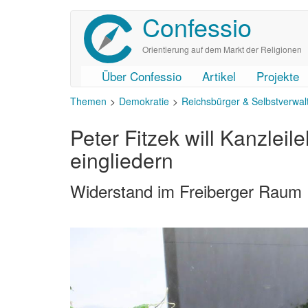
Confessio
Direkt
zum
Inhalt
Orientierung auf dem Markt der Religionen
Über Confessio
Artikel
Projekte
User
Main
Themen
Demokratie
Reichsbürger & Selbstverwal
account
navigation
menu
Peter Fitzek will Kanzlei
eingliedern
Widerstand im Freiberger Raum