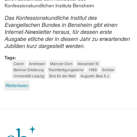
Konfessionskundlichen Instituts Bensheim
Das Konfessionskundliche Institut des
Evangelischen Bundes in Bensheim gibt einen
Internet-Newsletter heraus, für dessen erste
Ausgabe etliche der in diesem Jahr zu erwartenden
Jubiläen kurz dargestellt werden.
Tags
Calvin
Andresen
Mainzer Dom
Alexander III.
Berliner Erklärung
Rechtfertigungslehre
1989
Schiller
Universität Leipzig
Brot für die Welt
Augustin Bea S.J.
Weiterlesen
über
Konfessionskundliche
Jubiläen
2009,
Teil
2