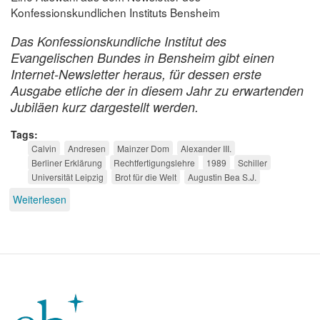
Konfessionskundlichen Instituts Bensheim
Das Konfessionskundliche Institut des
Evangelischen Bundes in Bensheim gibt einen
Internet-Newsletter heraus, für dessen erste
Ausgabe etliche der in diesem Jahr zu erwartenden
Jubiläen kurz dargestellt werden.
Tags
Calvin
Andresen
Mainzer Dom
Alexander III.
Berliner Erklärung
Rechtfertigungslehre
1989
Schiller
Universität Leipzig
Brot für die Welt
Augustin Bea S.J.
Weiterlesen
über
Konfessionskundliche
Jubiläen
2009,
Teil
2