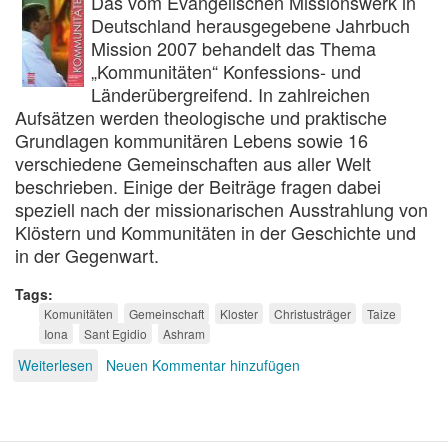
Das vom Evangelischen Missionswerk in
Deutschland herausgegebene Jahrbuch
Mission 2007 behandelt das Thema
„Kommunitäten“ Konfessions- und
Länderübergreifend. In zahlreichen
Aufsätzen werden theologische und praktische
Grundlagen kommunitären Lebens sowie 16
verschiedene Gemeinschaften aus aller Welt
beschrieben. Einige der Beiträge fragen dabei
speziell nach der missionarischen Ausstrahlung von
Klöstern und Kommunitäten in der Geschichte und
in der Gegenwart.
Tags
Komunitäten
Gemeinschaft
Kloster
Christusträger
Taize
Iona
Sant Egidio
Ashram
Weiterlesen
über
Neuen Kommentar hinzufügen
Kommunitäten