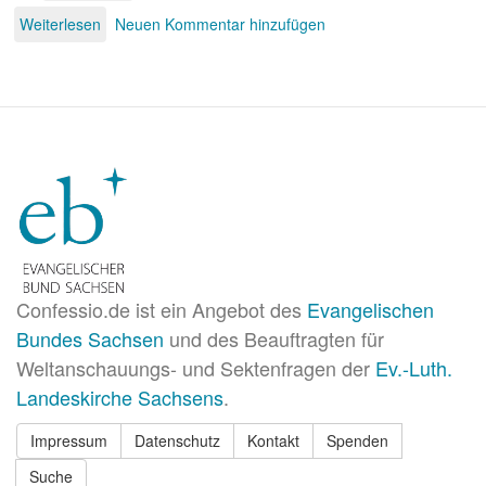
Weiterlesen
über
Neuen Kommentar hinzufügen
Und
wenn
die
Welt
voll
Teufel
wär
...
Confessio.de ist ein Angebot des
Evangelischen
Bundes Sachsen
und des Beauftragten für
Weltanschauungs- und Sektenfragen der
Ev.-Luth.
Landeskirche Sachsens
.
Impressum
Datenschutz
Kontakt
Spenden
Suche