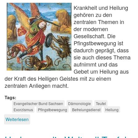
Krankheit und Heilung
gehören zu den
zentralen Themen in
der modernen
Gesellschaft. Die
Pfingstbewegung ist
dadurch geprägt, dass
sie auch dieses Thema
aufnimmt und das
Gebet um Heilung aus
der Kraft des Heiligen Geistes mit zu einem
zentralen Anliegen macht.
Tags
Evangelischer Bund Sachsen
Dämonologie
Teufel
Exorzismus
Pfingstbewegung
Befreiungsdienst
Heilung
Weiterlesen
über
Reich
Gottes
und