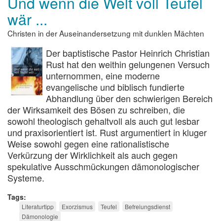
Und wenn die Welt voll Teufel
das
wär ...
Böse
Christen in der Auseinandersetzung mit dunklen Mächten
Der baptistische Pastor Heinrich Christian
Rust hat den weithin gelungenen Versuch
unternommen, eine moderne
evangelische und biblisch fundierte
Abhandlung über den schwierigen Bereich
der Wirksamkeit des Bösen zu schreiben, die
sowohl theologisch gehaltvoll als auch gut lesbar
und praxisorientiert ist. Rust argumentiert in kluger
Weise sowohl gegen eine rationalistische
Verkürzung der Wirklichkeit als auch gegen
spekulative Ausschmückungen dämonologischer
Systeme.
Tags
Literaturtipp
Exorzismus
Teufel
Befreiungsdienst
Dämonologie