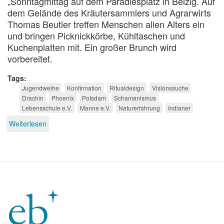
„Sonntagmittag auf dem Paradiesplatz in Belzig. Auf
dem Gelände des Kräutersammlers und Agrarwirts
Thomas Beutler treffen Menschen allen Alters ein
und bringen Picknickkörbe, Kühltaschen und
Kuchenplatten mit. Ein großer Brunch wird
vorbereitet.
Tags
Jugendweihe
Konfirmation
Ritualdesign
Visionssuche
Drachin
Phoenix
Potsdam
Schamanismus
Lebensschule e.V.
Manne e.V.
Naturerfahrung
Indianer
Weiterlesen
über
Drachinzeit
und
Phönixzeit