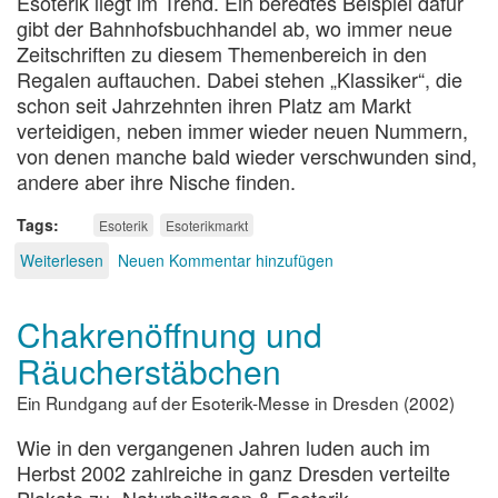
Esoterik liegt im Trend. Ein beredtes Beispiel dafür
gibt der Bahnhofsbuchhandel ab, wo immer neue
Zeitschriften zu diesem Themenbereich in den
Regalen auftauchen. Dabei stehen „Klassiker“, die
schon seit Jahrzehnten ihren Platz am Markt
verteidigen, neben immer wieder neuen Nummern,
von denen manche bald wieder verschwunden sind,
andere aber ihre Nische finden.
Tags
Esoterik
Esoterikmarkt
Weiterlesen
über
Neuen Kommentar hinzufügen
Erleuchtung
am
Chakrenöffnung und
Kiosk
Räucherstäbchen
Ein Rundgang auf der Esoterik-Messe in Dresden (2002)
Wie in den vergangenen Jahren luden auch im
Herbst 2002 zahlreiche in ganz Dresden verteilte