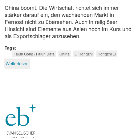
China boomt. Die Wirtschaft richtet sich immer
stärker darauf ein, den wachsenden Markt in
Fernost nicht zu übersehen. Auch in religiöser
Hinsicht sind Elemente aus Asien hoch im Kurs und
als Exportschlager anzusehen.
Tags
Falun Gong / Falun Dafa
China
Li Hongzhi
Hongzhi Li
Weiterlesen
über
Mission
mit
Märtyrern