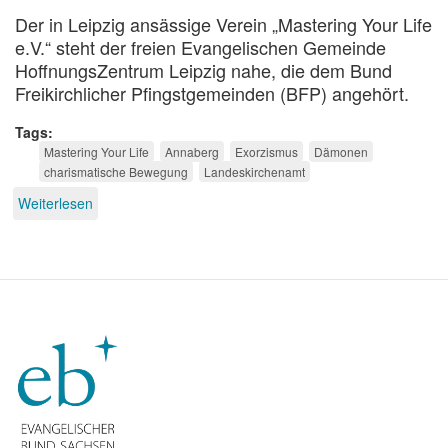
Der in Leipzig ansässige Verein „Mastering Your Life
e.V.“ steht der freien Evangelischen Gemeinde
HoffnungsZentrum Leipzig nahe, die dem Bund
Freikirchlicher Pfingstgemeinden (BFP) angehört.
Tags
Mastering Your Life
Annaberg
Exorzismus
Dämonen
charismatische Bewegung
Landeskirchenamt
Weiterlesen
über
Licht
und
Schatten