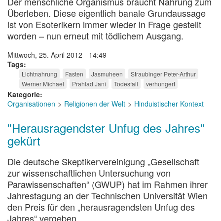
Der menschliche Organismus braucht Nahrung zum
Überleben. Diese eigentlich banale Grundaussage
ist von Esoterikern immer wieder in Frage gestellt
worden – nun erneut mit tödlichem Ausgang.
Mittwoch, 25. April 2012 - 14:49
Tags
Lichtnahrung
Fasten
Jasmuheen
Straubinger Peter-Arthur
Werner Michael
Prahlad Jani
Todesfall
verhungert
Kategorie
Organisationen
Religionen der Welt
Hinduistischer Kontext
"Herausragendster Unfug des Jahres"
gekürt
Die deutsche Skeptikervereinigung „Gesellschaft
zur wissenschaftlichen Untersuchung von
Parawissenschaften“ (GWUP) hat im Rahmen ihrer
Jahrestagung an der Technischen Universität Wien
den Preis für den „herausragendsten Unfug des
Jahres“ vergeben.