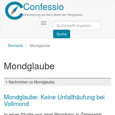
Confessio
Direkt
zum
Inhalt
Orientierung auf dem Markt der Religionen
Navigation
aktivieren/deaktivieren
Startseite
Mondglaube
Mondglaube
1 Nachrichten zu Mondglaube:
Mondglaube: Keine Unfallhäufung bei
Vollmond
In einer Studie von zwei Physikern in Österreich