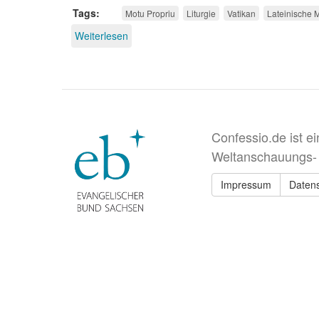
Tags
Motu Propriu
Liturgie
Vatikan
Lateinische 
Weiterlesen
über
Kein
liturgischer
Rückfall
in
den
Traditionalismus
Confessio.de ist e
Weltanschauungs-
Impressum
Daten