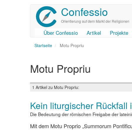
Confessio
Direkt
zum
Inhalt
Orientierung auf dem Markt der Religionen
Über Confessio
Artikel
Projekte
User
Main
Startseite
account
navigation
Motu Propriu
menu
Motu Propriu
1 Artikel zu Motu Propriu:
Kein liturgischer Rückfall
Die Bedeutung der römischen Freigabe der latei
Mit dem Motu Proprio „Summorum Pontific