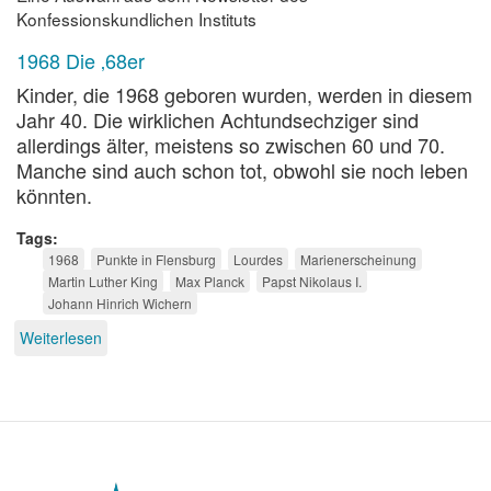
Konfessionskundlichen Instituts
1968 Die ‚68er
Kinder, die 1968 geboren wurden, werden in diesem
Jahr 40. Die wirklichen Achtundsechziger sind
allerdings älter, meistens so zwischen 60 und 70.
Manche sind auch schon tot, obwohl sie noch leben
könnten.
Tags
1968
Punkte in Flensburg
Lourdes
Marienerscheinung
Martin Luther King
Max Planck
Papst Nikolaus I.
Johann Hinrich Wichern
Weiterlesen
über
Konfessionskundliche
Jubiläen
2008