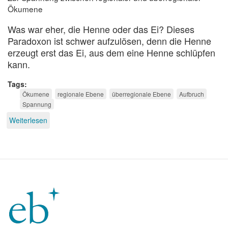
Ökumene
Was war eher, die Henne oder das Ei? Dieses
Paradoxon ist schwer aufzulösen, denn die Henne
erzeugt erst das Ei, aus dem eine Henne schlüpfen
kann.
Tags
Ökumene
regionale Ebene
überregionale Ebene
Aufbruch
Spannung
Weiterlesen
über
Die
Henne
und
das
ökumenische
Ei