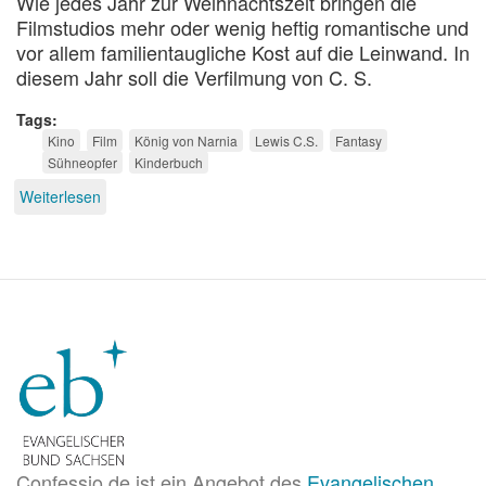
Wie jedes Jahr zur Weihnachtszeit bringen die
Filmstudios mehr oder wenig heftig romantische und
vor allem familientaugliche Kost auf die Leinwand. In
diesem Jahr soll die Verfilmung von C. S.
Tags
Kino
Film
König von Narnia
Lewis C.S.
Fantasy
Sühneopfer
Kinderbuch
Weiterlesen
über
Orks
treffen
Weihnachtsmann
Confessio.de ist ein Angebot des
Evangelischen