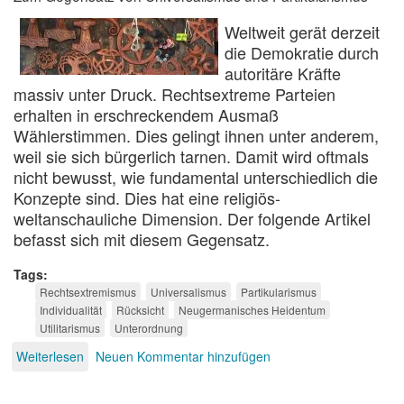
Weltweit gerät derzeit
die Demokratie durch
autoritäre Kräfte
massiv unter Druck. Rechtsextreme Parteien
erhalten in erschreckendem Ausmaß
Wählerstimmen. Dies gelingt ihnen unter anderem,
weil sie sich bürgerlich tarnen. Damit wird oftmals
nicht bewusst, wie fundamental unterschiedlich die
Konzepte sind. Dies hat eine religiös-
weltanschauliche Dimension. Der folgende Artikel
befasst sich mit diesem Gegensatz.
Tags
Rechtsextremismus
Universalismus
Partikularismus
Individualität
Rücksicht
Neugermanisches Heidentum
Utilitarismus
Unterordnung
Weiterlesen
über
Neuen Kommentar hinzufügen
Christentum
und