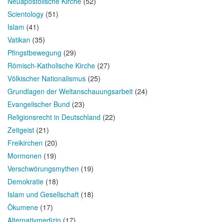
Neuapostolische Kirche
(52)
Scientology
(51)
Islam
(41)
Vatikan
(35)
Pfingstbewegung
(29)
Römisch-Katholische Kirche
(27)
Völkischer Nationalismus
(25)
Grundlagen der Weltanschauungsarbeit
(24)
Evangelischer Bund
(23)
Religionsrecht in Deutschland
(22)
Zeitgeist
(21)
Freikirchen
(20)
Mormonen
(19)
Verschwörungsmythen
(19)
Demokratie
(18)
Islam und Gesellschaft
(18)
Ökumene
(17)
Alternativmedizin
(17)