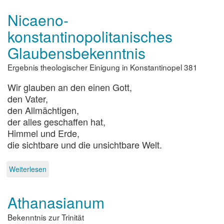
Glaubensbekenntnis
Nicaeno-
konstantinopolitanisches
Glaubensbekenntnis
Ergebnis theologischer Einigung in Konstantinopel 381
Wir glauben an den einen Gott,
den Vater,
den Allmächtigen,
der alles geschaffen hat,
Himmel und Erde,
die sichtbare und die unsichtbare Welt.
Weiterlesen
über
Nicaeno-
konstantinopolitanisches
Athanasianum
Glaubensbekenntnis
Bekenntnis zur Trinität