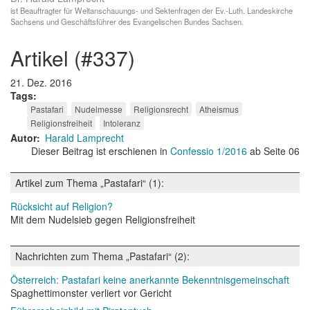
ist Beauftragter für Weltanschauungs- und Sektenfragen der Ev.-Luth. Landeskirche
Sachsens und Geschäftsführer des Evangelischen Bundes Sachsen.
artikel (#337)
21. Dez. 2016
Tags
Pastafari
Nudelmesse
Religionsrecht
Atheismus
Religionsfreiheit
Intoleranz
Autor
Harald Lamprecht
Dieser Beitrag ist erschienen in
Confessio 1/2016
ab Seite 06
Artikel zum Thema „Pastafari“ (1):
Rücksicht auf Religion?
Mit dem Nudelsieb gegen Religionsfreiheit
Nachrichten zum Thema „Pastafari“ (2):
Österreich: Pastafari keine anerkannte Bekenntnisgemeinschaft
Spaghettimonster verliert vor Gericht