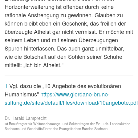
Horizonterweiterung ist offenbar durch keine
rationale Anstrengung zu gewinnen. Glauben zu
können bleibt eben ein Geschenk, das freilich der
überzeugte Atheist gar nicht vermisst. Er möchte mit
seinem Leben und mit seinen Überzeugungen
Spuren hinterlassen. Das auch ganz unmittelbar,
wie die Botschaft auf den Sohlen seiner Schuhe
mitteilt: „Ich bin Atheist.“
1
Vgl. dazu die „10 Angebote des evolutionären
Humanismus"
https://www.giordano-bruno-
stiftung.de/sites/default/files/download/10angebote.pdf
Dr. Harald Lamprecht
ist Beauftragter für Weltanschauungs- und Sektenfragen der Ev.-Luth. Landeskirche
Sachsens und Geschäftsführer des Evangelischen Bundes Sachsen.