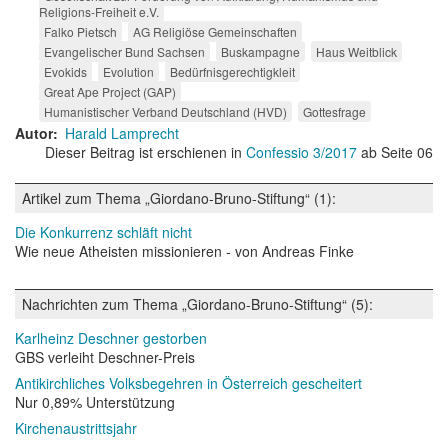
Religions-Freiheit e.V.
Falko Pietsch
AG Religiöse Gemeinschaften
Evangelischer Bund Sachsen
Buskampagne
Haus Weitblick
Evokids
Evolution
Bedürfnisgerechtigkleit
Great Ape Project (GAP)
Humanistischer Verband Deutschland (HVD)
Gottesfrage
Autor
Harald Lamprecht
Dieser Beitrag ist erschienen in
Confessio 3/2017
ab Seite 06
Artikel zum Thema „Giordano-Bruno-Stiftung“ (1):
Die Konkurrenz schläft nicht
Wie neue Atheisten missionieren - von Andreas Finke
Nachrichten zum Thema „Giordano-Bruno-Stiftung“ (5):
Karlheinz Deschner gestorben
GBS verleiht Deschner-Preis
Antikirchliches Volksbegehren in Österreich gescheitert
Nur 0,89% Unterstützung
Kirchenaustrittsjahr