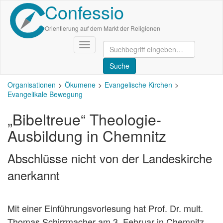
Confessio
Direkt
zum
Inhalt
Orientierung auf dem Markt der Religionen
Navigation
aktivieren/deaktivieren
Organisationen
Ökumene
Evangelische Kirchen
Evangelikale Bewegung
„Bibeltreue“ Theologie-
Ausbildung in Chemnitz
Abschlüsse nicht von der Landeskirche
anerkannt
Mit einer Einführungsvorlesung hat Prof. Dr. mult.
Thomas Schirrmacher am 3. Februar in Chemnitz