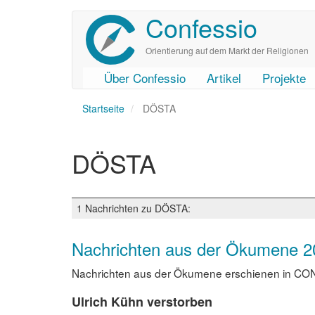
Confessio
Direkt
zum
Inhalt
Orientierung auf dem Markt der Religionen
Über Confessio
Artikel
Projekte
User
Main
Startseite
account
navigation
DÖSTA
menu
DÖSTA
1 Nachrichten zu DÖSTA:
Nachrichten aus der Ökumene 2
Nachrichten aus der Ökumene erschienen in CON
Ulrich Kühn verstorben