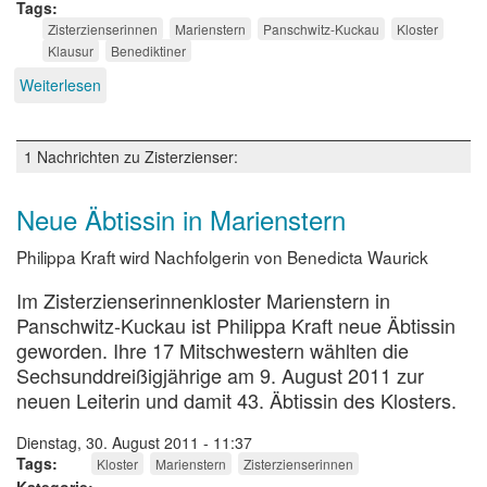
Tags
Zisterzienserinnen
Marienstern
Panschwitz-Kuckau
Kloster
Klausur
Benediktiner
Weiterlesen
über
Im
Kloster
für
1 Nachrichten zu Zisterzienser:
Christus
Neue Äbtissin in Marienstern
Philippa Kraft wird Nachfolgerin von Benedicta Waurick
Im Zisterzienserinnenkloster Marienstern in
Panschwitz-Kuckau ist Philippa Kraft neue Äbtissin
geworden. Ihre 17 Mitschwestern wählten die
Sechsunddreißigjährige am 9. August 2011 zur
neuen Leiterin und damit 43. Äbtissin des Klosters.
Dienstag, 30. August 2011 - 11:37
Tags
Kloster
Marienstern
Zisterzienserinnen
Kategorie