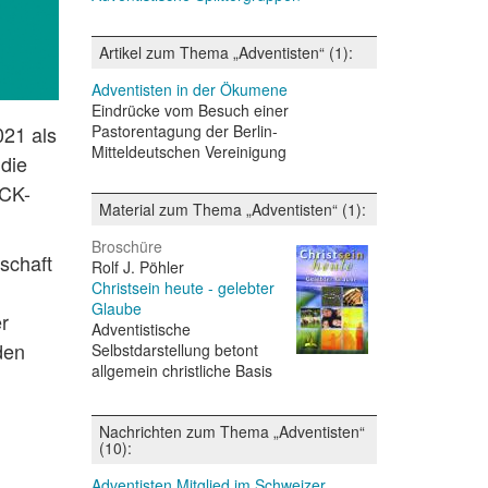
Artikel zum Thema „Adventisten“ (1):
Adventisten in der Ökumene
Eindrücke vom Besuch einer
Pastorentagung der Berlin-
021 als
Mitteldeutschen Vereinigung
 die
ACK-
Material zum Thema „Adventisten“ (1):
Broschüre
schaft
Rolf J. Pöhler
Christsein heute - gelebter
Glaube
r
Adventistische
den
Selbstdarstellung betont
allgemein christliche Basis
Nachrichten zum Thema „Adventisten“
(10):
Adventisten Mitglied im Schweizer