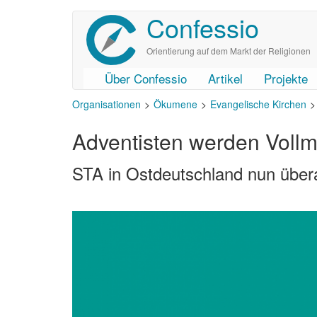
Confessio
Direkt
zum
Inhalt
Orientierung auf dem Markt der Religionen
Über Confessio
Artikel
Projekte
User
Main
Organisationen
Ökumene
Evangelische Kirchen
account
navigation
menu
Adventisten werden Vollm
STA in Ostdeutschland nun übera