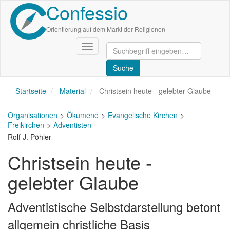
Confessio
Direkt
zum
Inhalt
Orientierung auf dem Markt der Religionen
Navigation
aktivieren/deaktivieren
Startseite
Material
Christsein heute - gelebter Glaube
Organisationen
Ökumene
Evangelische Kirchen
Freikirchen
Adventisten
Rolf J. Pöhler
Christsein heute -
gelebter Glaube
Adventistische Selbstdarstellung betont
allgemein christliche Basis