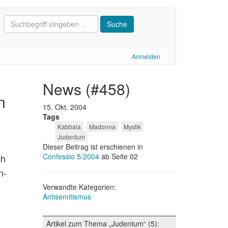
Anmelden
news (#458)
n
15. Okt. 2004
Tags
Kabbala
Madonna
Mystik
Judentum
Dieser Beitrag ist erschienen in
Confessio 5/2004
ab Seite 02
ch
n-
Verwandte Kategorien:
Antisemitismus
Artikel zum Thema „Judentum“ (5):