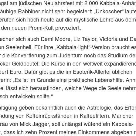
ngst am jüdischen Neujahrsfest mit 2 000 Kabbala-Anhä
läubige Rabbiner nicht sehr begeistert: „Unkoscher“ laute
berufen sich noch heute auf die mystische Lehre aus dem
 den neuen Promi-Kult provoziert.
prechen sich auch Demi Moore, Liz Taylor, Victoria und D
 Seelenheil. Für ihre „Kabbala-light“-Version braucht es
er die Konvertierung zum Judentum noch das Studium de
icker Geldbeutel: Die Kurse in den weltweit expandieren
rt Euro. Dafür gibt es die im Esoterik-Allerlei üblichen
erin: „Es ist im Grunde eine praktische Lebenshilfe. An
l lässt sich herausfinden, welche Wege die Seele neh
ch entwickeln sollte.“
ltigung geben bekanntlich auch die Astrologie, das Erfo
ndung von Koffeinrückständen in Kaffeefiltern. Mancher
Frau von Mick Jagger, soll unlängst wütend ein Kabbala-
ht, dass ich zehn Prozent meines Einkommens abgeben 