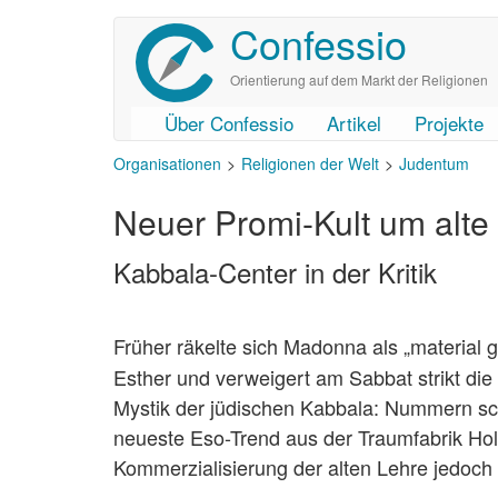
Confessio
Direkt
zum
Inhalt
Orientierung auf dem Markt der Religionen
Über Confessio
Artikel
Projekte
User
Main
Organisationen
Religionen der Welt
Judentum
account
navigation
menu
Neuer Promi-Kult um alte
Kabbala-Center in der Kritik
Früher räkelte sich Madonna
als „material 
Esther und verweigert am Sabbat strikt die 
Mystik der jüdischen Kabbala: Nummern sc
neueste Eso-Trend aus der Traumfabrik Ho
Kommerzialisierung der alten Lehre jedoch