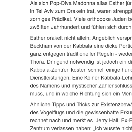
Als sich Pop-Diva Madonna alias Esther jü
in Tel Aviv zum Orakeln traf, waren strengg
zorniges Prädikat. Viele orthodoxe Juden 
zwölften Jahrhundert und fühlen sich durch
Esther orakelt nicht allein: Angeblich vers
Beckham von der Kabbala eine dicke Portion
ganz entgegen traditioneller Regeln - wed
Thora. Dringend notwendig ist jedoch ein d
Kabbala-Zentren kosten schnell einige hunde
Dienstleistungen. Eine Kölner Kabbala-Lehr
des Namens und mystischer Zahlenschlüsse
muss, und in welche Richtung sich ein Mens
Ähnliche Tipps und Tricks zur Existenzbewä
des Vogelflugs und die gewissenhafte Erku
rechnet nach und merkt es. Jerry Hall, Ex-
Zentrum verlassen haben: „Ich wusste nic