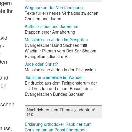
ngern
Wegmarken der Verständigung
te ihr
Texte für ein neues Verhältnis zwischen
Christen und Juden
Katholizismus und Judentum
Etappen einer Annäherung
avid
Messianische Juden im Gespräch
 -
Evangelischer Bund Sachsen trifft
Wladimir Pikman vom Beit Sar Shalom
r
Evangeliumsdienst e.V.
den
Jude oder Christ?
Messianische Juden in der Diskussion
hand
Jüdische Gemeinde im Wandel
Eindrücke aus dem Religionsforum der
men
TU-Dresden und einem Besuch des
Evangelischen Bundes Sachsen
rschen
Nachrichten zum Thema „Judentum“
(4):
Erklärung orthodoxer Rabbiner zum
muss,
Christentum an Papst übergeben